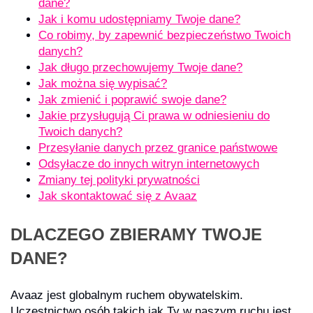
dane?
Jak i komu udostępniamy Twoje dane?
Co robimy, by zapewnić bezpieczeństwo Twoich
danych?
Jak długo przechowujemy Twoje dane?
Jak można się wypisać?
Jak zmienić i poprawić swoje dane?
Jakie przysługują Ci prawa w odniesieniu do
Twoich danych?
Przesyłanie danych przez granice państwowe
Odsyłacze do innych witryn internetowych
Zmiany tej polityki prywatności
Jak skontaktować się z Avaaz
DLACZEGO ZBIERAMY TWOJE
DANE?
Avaaz jest globalnym ruchem obywatelskim.
Uczestnictwo osób takich jak Ty w naszym ruchu jest