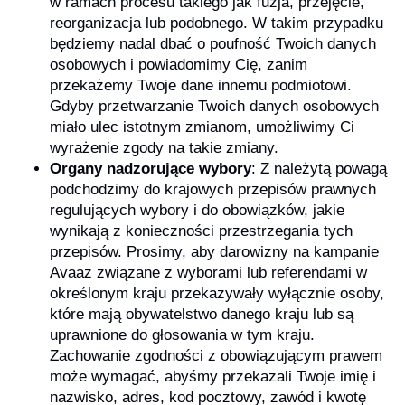
w ramach procesu takiego jak fuzja, przejęcie,
reorganizacja lub podobnego. W takim przypadku
będziemy nadal dbać o poufność Twoich danych
osobowych i powiadomimy Cię, zanim
przekażemy Twoje dane innemu podmiotowi.
Gdyby przetwarzanie Twoich danych osobowych
miało ulec istotnym zmianom, umożliwimy Ci
wyrażenie zgody na takie zmiany.
Organy nadzorujące wybory
: Z należytą powagą
podchodzimy do krajowych przepisów prawnych
regulujących wybory i do obowiązków, jakie
wynikają z konieczności przestrzegania tych
przepisów. Prosimy, aby darowizny na kampanie
Avaaz związane z wyborami lub referendami w
określonym kraju przekazywały wyłącznie osoby,
które mają obywatelstwo danego kraju lub są
uprawnione do głosowania w tym kraju.
Zachowanie zgodności z obowiązującym prawem
może wymagać, abyśmy przekazali Twoje imię i
nazwisko, adres, kod pocztowy, zawód i kwotę